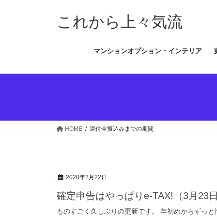
コ
ナ
ン
ビ
これから上々気流
テ
ゲ
ン
ー
マンションオプション・インテリア
ツ
シ
へ
ョ
ス
ン
キ
に
ッ
移
プ
動
HOME
還付金振込みまでの期間
2020年2月22日
確定申告はやっぱりe-TAX!（3月2
ものすごく久しぶりの更新です。 年初めからずっと