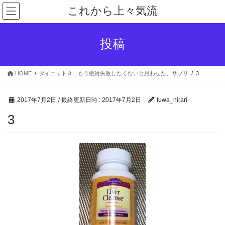
コ
ナ
これから上々気流
ン
ビ
テ
ゲ
ン
ー
投稿
ツ
シ
へ
ョ
ス
ン
HOME
ダイエット３ もう絶対失敗したくないと思わせた、サプリ
3
キ
に
ッ
移
プ
動
2017年7月2日
/ 最終更新日時 :
2017年7月2日
fuwa_hirari
3