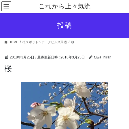
コ
ナ
これから上々気流
ン
ビ
テ
ゲ
ン
ー
投稿
ツ
シ
へ
ョ
ス
ン
HOME
桜スポット〜アークヒルズ周辺
桜
キ
に
ッ
移
プ
動
2018年3月25日
/ 最終更新日時 :
2018年3月25日
fuwa_hirari
桜