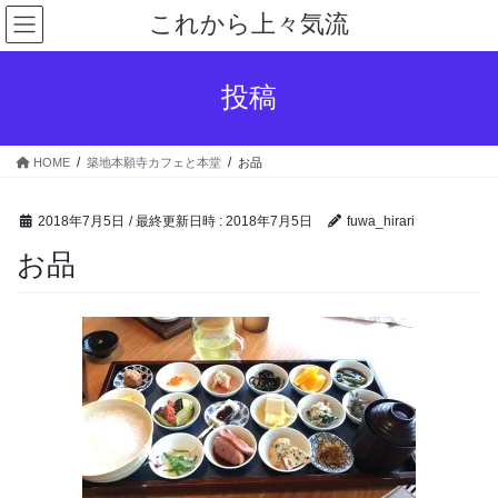
コ
ナ
これから上々気流
ン
ビ
テ
ゲ
ン
ー
投稿
ツ
シ
へ
ョ
ス
ン
HOME
築地本願寺カフェと本堂
お品
キ
に
ッ
移
プ
動
2018年7月5日
/ 最終更新日時 :
2018年7月5日
fuwa_hirari
お品