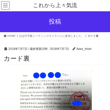
コ
ナ
これから上々気流
ン
ビ
テ
ゲ
ン
ー
投稿
ツ
シ
へ
ョ
ス
ン
HOME
ほぼ日手帳ミーティングキャラバンに参加しました。
カード裏
キ
に
ッ
移
プ
動
2018年7月7日
/ 最終更新日時 :
2018年7月7日
fuwa_hirari
カード裏