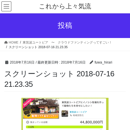
コ
ナ
これから上々気流
ン
ビ
テ
ゲ
ン
ー
投稿
ツ
シ
へ
ョ
ス
ン
HOME
東筑波ユートピア 〜 クラウドファンティングってすごい！
キ
に
スクリーンショット 2018-07-16 21.23.35
ッ
移
プ
動
2018年7月16日
/ 最終更新日時 :
2018年7月16日
fuwa_hirari
スクリーンショット 2018-07-16
21.23.35