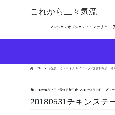
コ
ナ
ン
ビ
これから上々気流
テ
ゲ
ン
ー
マンションオプション・インテリア
ツ
シ
へ
ョ
ス
ン
キ
に
ッ
移
プ
動
HOME
宅配食 ウエルネスダイニング- 糖質制限食（
2018年8月14日
/ 最終更新日時 :
2018年8月14日
fuw
20180531チキン