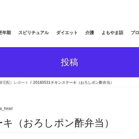
更年期
スピリチュアル
ダイエット
介護
よもやま話
ブ
投稿
冷凍宅配）レポート
20180531チキンステーキ（おろしポン酢弁当）
a_hirari
ステーキ（おろしポン酢弁当）