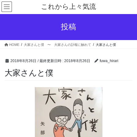
コ
ナ
これから上々気流
ン
ビ
テ
ゲ
ン
ー
投稿
ツ
シ
へ
ョ
ス
ン
HOME
大家さんと僕 〜 大家さんの訃報に触れて
大家さんと僕
キ
に
ッ
移
プ
動
2018年8月26日
/ 最終更新日時 :
2018年8月26日
fuwa_hirari
大家さんと僕