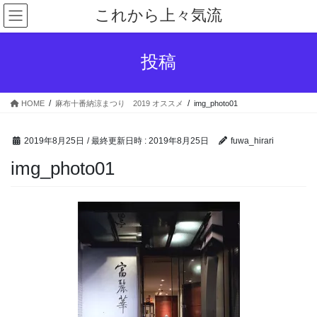
コ
ナ
これから上々気流
ン
ビ
テ
ゲ
ン
ー
投稿
ツ
シ
へ
ョ
ス
ン
HOME
麻布十番納涼まつり 2019 オススメ
img_photo01
キ
に
ッ
移
プ
動
2019年8月25日
/ 最終更新日時 :
2019年8月25日
fuwa_hirari
img_photo01