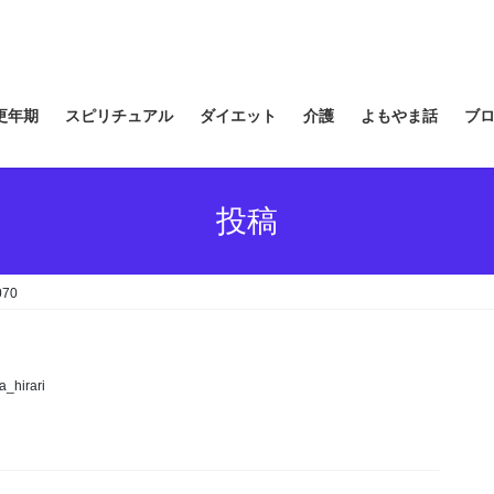
更年期
スピリチュアル
ダイエット
介護
よもやま話
ブ
投稿
070
a_hirari