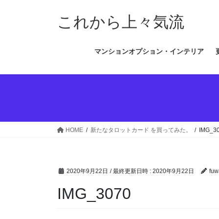
コ
ナ
ン
ビ
これから上々気流
テ
ゲ
ン
ー
マンションオプション・インテリア
ツ
シ
へ
ョ
ス
ン
キ
に
ッ
移
プ
動
HOME
新たなタロットカード を買ってみた。
IMG_3
2020年9月22日
/ 最終更新日時 :
2020年9月22日
fuw
IMG_3070