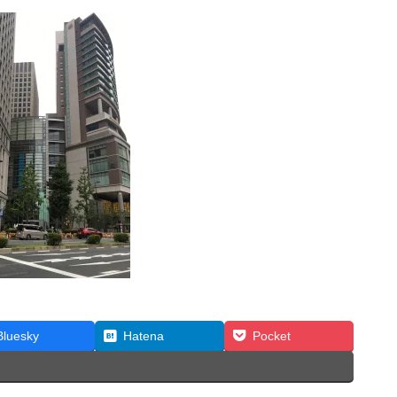
Bluesky
Hatena
Pocket