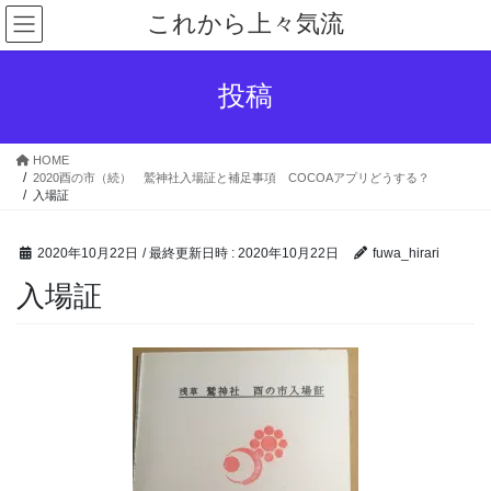
コ
ナ
これから上々気流
ン
ビ
テ
ゲ
ン
ー
投稿
ツ
シ
へ
ョ
ス
ン
HOME
キ
に
2020酉の市（続） 鷲神社入場証と補足事項 COCOAアプリどうする？
ッ
移
入場証
プ
動
2020年10月22日
/ 最終更新日時 :
2020年10月22日
fuwa_hirari
入場証