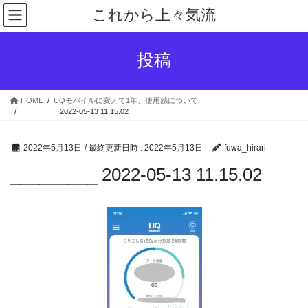
コ
ナ
これから上々気流
ン
ビ
テ
ゲ
ン
ー
投稿
ツ
シ
へ
ョ
ス
ン
HOME
UQモバイルに変えて1年、使用感について
キ
に
_________ 2022-05-13 11.15.02
ッ
移
プ
動
2022年5月13日
/ 最終更新日時 :
2022年5月13日
fuwa_hirari
_________ 2022-05-13 11.15.02