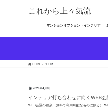
コ
ナ
ン
ビ
これから上々気流
テ
ゲ
ン
ー
マンションオプション・インテリア
ツ
シ
へ
ョ
ス
ン
キ
に
ッ
移
プ
動
HOME
ZOOM
2021年4月8日
インテリア打ち合わせに向くWEB会
WEB会議の種類（無料で利用可能なものに限る） W