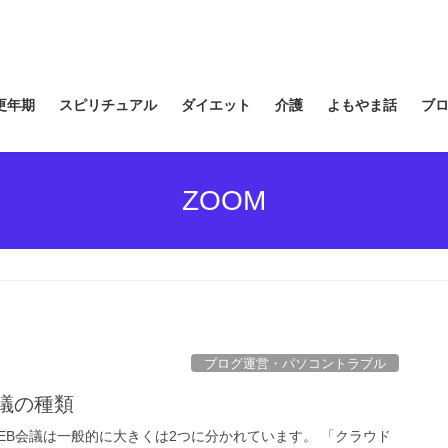
更年期
スピリチュアル
ダイエット
介護
よもやま話
ブ
ZOOM
ブログ運営・パソコントラブル
議の種類
EB会議は一般的に大きくは2つに分かれています。 「クラウド