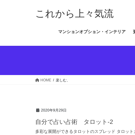
コ
ナ
ン
ビ
これから上々気流
テ
ゲ
ン
ー
マンションオプション・インテリア
ツ
シ
へ
ョ
ス
ン
キ
に
ッ
移
プ
動
HOME
楽しむ、
2020年9月29日
自分で占い占術 タロット-2
多彩な展開ができるタロットのスプレッド タロットカ