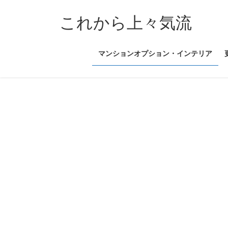
コ
ナ
ン
ビ
これから上々気流
テ
ゲ
ン
ー
マンションオプション・インテリア
ツ
シ
へ
ョ
ス
ン
キ
に
ッ
移
プ
動