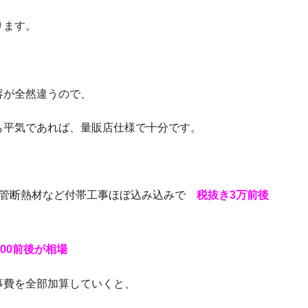
ります。
容が全然違うので、
も平気であれば、量販店仕様で十分です。
配管断熱材など付帯工事ほぼ込み込みで
税抜き3万前後
000前後が相場
事費を全部加算していくと、